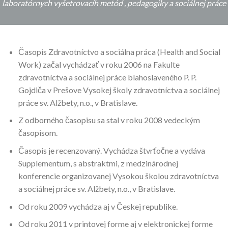
laboratórnych vyšetrovacíh metód , pedagogiky a sociálnej práce
Časopis Zdravotníctvo a sociálna práca (Health and Social
Work) začal vychádzať v roku 2006 na Fakulte
zdravotníctva a sociálnej práce blahoslaveného P. P.
Gojdiča v Prešove Vysokej školy zdravotníctva a sociálnej
práce sv. Alžbety, n.o., v Bratislave.
Z odborného časopisu sa stal v roku 2008 vedeckým
časopisom.
Časopis je recenzovaný. Vychádza štvrťočne a vydáva
Supplementum, s abstraktmi, z medzinárodnej
konferencie organizovanej Vysokou školou zdravotníctva
a sociálnej práce sv. Alžbety, n.o., v Bratislave.
Od roku 2009 vychádza aj v Českej republike.
Od roku 2011 v printovej forme aj v elektronickej forme