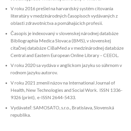
V roku 2016 prešiel na harvardský systém citovania
literatúry v medzinárodných časopisoch vydávaných z
oblasti zdravotníctva a pomáhajúcich profesií.
Časopis je indexovaný v slovenskej národnej databáze
Bibliographia Medica Slovaca (BMS), v slovenskej
citačnej databáze CiBaMed a v medzinárodnej databáze
Central and Eastern European Online Library – CEEOL.
V roku 2020 sa vydáva v anglickom jazyku so súhrnom v
rodnom jazyku autorov.
V roku 2021 zmenil názov na International Journal of
Health, New Technologies and Social Work. ISSN 1336-
9326 (print), e-ISSN 2644-5433.
Vydávateľ: SAMOSATO, s.r.o., Bratislava, Slovenská
republika.