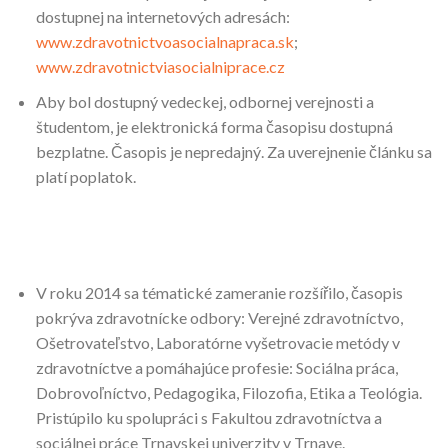
dostupnej na internetových adresách:
www.zdravotnictvoasocialnapraca.sk
;
www.zdravotnictviasocialniprace.cz
Aby bol dostupný vedeckej, odbornej verejnosti a
študentom, je elektronická forma časopisu dostupná
bezplatne. Časopis je nepredajný. Za uverejnenie článku sa
platí poplatok.
V roku 2014 sa tématické zameranie rozšířilo, časopis
pokrýva zdravotnícke odbory: Verejné zdravotníctvo,
Ošetrovateľstvo, Laboratórne vyšetrovacie metódy v
zdravotníctve a pomáhajúce profesie: Sociálna práca,
Dobrovoľníctvo, Pedagogika, Filozofia, Etika a Teológia.
Pristúpilo ku spolupráci s Fakultou zdravotníctva a
sociálnej práce Trnavskej univerzity v Trnave.