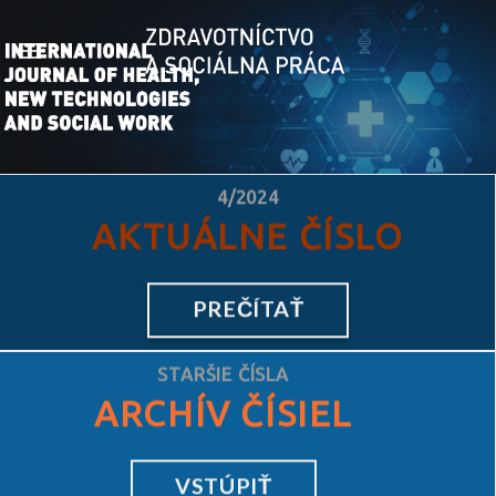
Skip
to
content
4/2024
AKTUÁLNE ČÍSLO
PREČÍTAŤ
STARŠIE ČÍSLA
ARCHÍV ČÍSIEL
VSTÚPIŤ